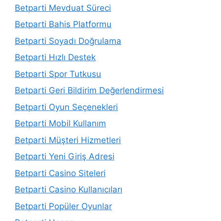
Betparti Mevduat Süreci
Betparti Bahis Platformu
Betparti Soyadı Doğrulama
Betparti Hızlı Destek
Betparti Spor Tutkusu
Betparti Geri Bildirim Değerlendirmesi
Betparti Oyun Seçenekleri
Betparti Mobil Kullanım
Betparti Müşteri Hizmetleri
Betparti Yeni Giriş Adresi
Betparti Casino Siteleri
Betparti Casino Kullanıcıları
Betparti Popüler Oyunlar