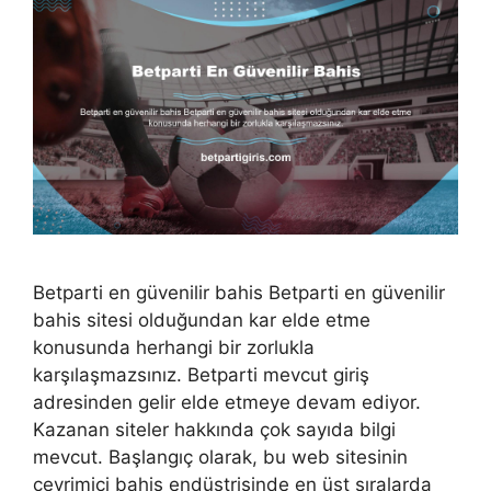
Betparti en güvenilir bahis Betparti en güvenilir
bahis sitesi olduğundan kar elde etme
konusunda herhangi bir zorlukla
karşılaşmazsınız. Betparti mevcut giriş
adresinden gelir elde etmeye devam ediyor.
Kazanan siteler hakkında çok sayıda bilgi
mevcut. Başlangıç ​​olarak, bu web sitesinin
çevrimiçi bahis endüstrisinde en üst sıralarda