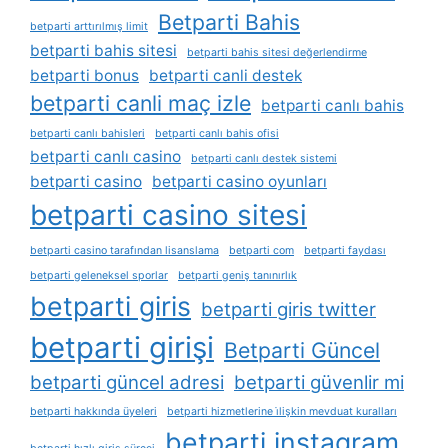
Betparti Bahis
betparti arttırılmış limit
betparti bahis sitesi
betparti bahis sitesi değerlendirme
betparti bonus
betparti canli destek
betparti canli maç izle
betparti canlı bahis
betparti canlı bahisleri
betparti canlı bahis ofisi
betparti canlı casino
betparti canlı destek sistemi
betparti casino
betparti casino oyunları
betparti casino sitesi
betparti casino tarafından lisanslama
betparti com
betparti faydası
betparti geleneksel sporlar
betparti geniş tanınırlık
betparti giris
betparti giris twitter
betparti girişi
Betparti Güncel
betparti güncel adresi
betparti güvenlir mi
betparti hakkında üyeleri
betparti hizmetlerine i̇lişkin mevduat kuralları
betparti instagram