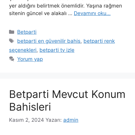
yer aldığını belirtmek önemlidir. Yaşına rağmen
sitenin güncel ve alakalı …
Devamını oku…
Kategoriler
Betparti
Etiketler
betparti en güvenilir bahis
,
betparti renk
seçenekleri
,
betparti tv izle
Yorum yap
Betparti Mevcut Konum
Bahisleri
Kasım 2, 2024
Yazarı:
admin