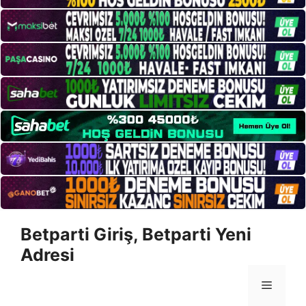
İçeriğe
Betparti Giriş, Betparti Yeni
atla
Adresi
Menü