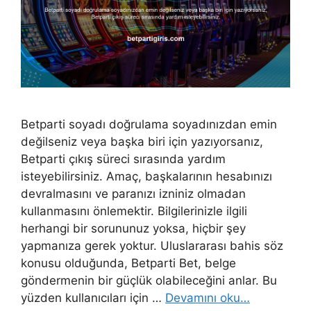
Betparti soyadı doğrulama soyadınızdan emin
değilseniz veya başka biri için yazıyorsanız,
Betparti çıkış süreci sırasında yardım
isteyebilirsiniz. Amaç, başkalarının hesabınızı
devralmasını ve paranızı izniniz olmadan
kullanmasını önlemektir. Bilgilerinizle ilgili
herhangi bir sorununuz yoksa, hiçbir şey
yapmanıza gerek yoktur. Uluslararası bahis söz
konusu olduğunda, Betparti Bet, belge
göndermenin bir güçlük olabileceğini anlar. Bu
yüzden kullanıcıları için …
Devamını oku…