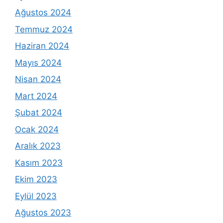
Ağustos 2024
Temmuz 2024
Haziran 2024
Mayıs 2024
Nisan 2024
Mart 2024
Şubat 2024
Ocak 2024
Aralık 2023
Kasım 2023
Ekim 2023
Eylül 2023
Ağustos 2023