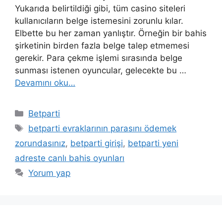
Yukarıda belirtildiği gibi, tüm casino siteleri
kullanıcıların belge istemesini zorunlu kılar.
Elbette bu her zaman yanlıştır. Örneğin bir bahis
şirketinin birden fazla belge talep etmemesi
gerekir. Para çekme işlemi sırasında belge
sunması istenen oyuncular, gelecekte bu …
Devamını oku…
Kategoriler
Betparti
Etiketler
betparti evraklarının parasını ödemek
zorundasınız
,
betparti girişi
,
betparti yeni
adreste canlı bahis oyunları
Yorum yap