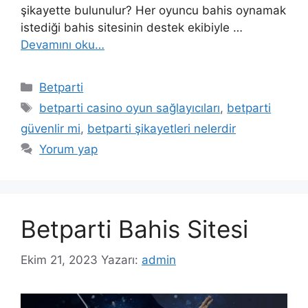
şikayette bulunulur? Her oyuncu bahis oynamak
istediği bahis sitesinin destek ekibiyle …
Devamını oku…
Kategoriler
Betparti
Etiketler
betparti casino oyun sağlayıcıları
,
betparti
güvenlir mi
,
betparti şikayetleri nelerdir
Yorum yap
Betparti Bahis Sitesi
Ekim 21, 2023
Yazarı:
admin