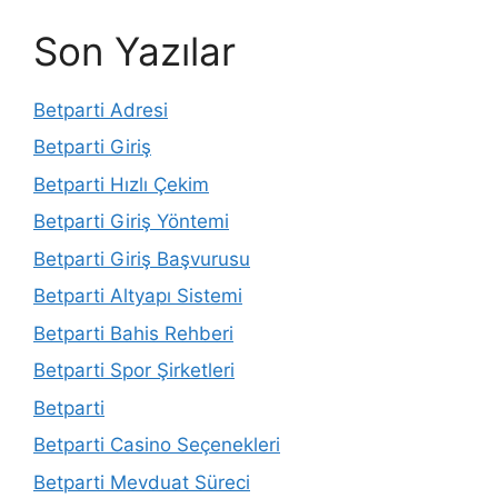
Son Yazılar
Betparti Adresi
Betparti Giriş
Betparti Hızlı Çekim
Betparti Giriş Yöntemi
Betparti Giriş Başvurusu
Betparti Altyapı Sistemi
Betparti Bahis Rehberi
Betparti Spor Şirketleri
Betparti
Betparti Casino Seçenekleri
Betparti Mevduat Süreci