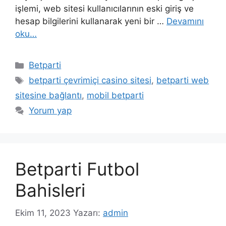
işlemi, web sitesi kullanıcılarının eski giriş ve
hesap bilgilerini kullanarak yeni bir …
Devamını
oku…
Kategoriler
Betparti
Etiketler
betparti çevrimiçi casino sitesi
,
betparti web
sitesine bağlantı
,
mobil betparti
Yorum yap
Betparti Futbol
Bahisleri
Ekim 11, 2023
Yazarı:
admin