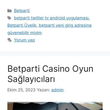
Kategoriler
Betparti
Etiketler
betparti twitter tv android uygulaması
,
Betparti Üyelik
,
betparti yeni giriş adresine
güvenebilir miyim
Yorum yap
Betparti Casino Oyun
Sağlayıcıları
Ekim 25, 2023
Yazarı:
admin