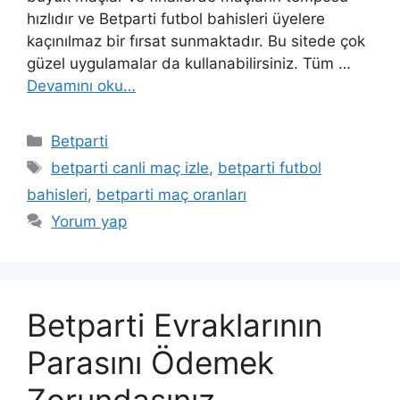
hızlıdır ve Betparti futbol bahisleri üyelere
kaçınılmaz bir fırsat sunmaktadır. Bu sitede çok
güzel uygulamalar da kullanabilirsiniz. Tüm …
Devamını oku…
Kategoriler
Betparti
Etiketler
betparti canli maç izle
,
betparti futbol
bahisleri
,
betparti maç oranları
Yorum yap
Betparti Evraklarının
Parasını Ödemek