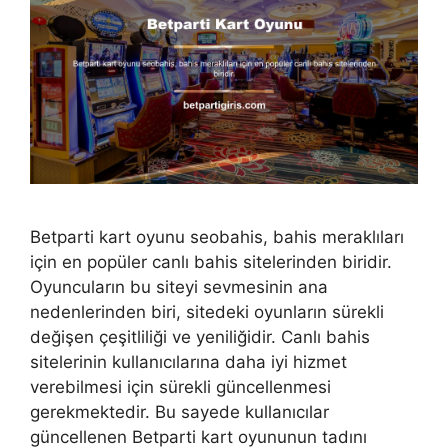
Betparti kart oyunu seobahis, bahis meraklıları
için en popüler canlı bahis sitelerinden biridir.
Oyuncuların bu siteyi sevmesinin ana
nedenlerinden biri, sitedeki oyunların sürekli
değişen çeşitliliği ve yeniliğidir. Canlı bahis
sitelerinin kullanıcılarına daha iyi hizmet
verebilmesi için sürekli güncellenmesi
gerekmektedir. Bu sayede kullanıcılar
güncellenen Betparti kart oyununun tadını