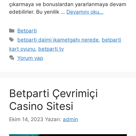
çıkarmaya ve bonuslardan yararlanmaya devam
edebilirler. Bu yenilik …
Devamını oku…
Kategoriler
Betparti
Etiketler
betparti daimi i̇kametgahı nerede
,
betparti
kart oyunu
,
betparti tv
Yorum yap
Betparti Çevrimiçi
Casino Sitesi
Ekim 14, 2023
Yazarı:
admin