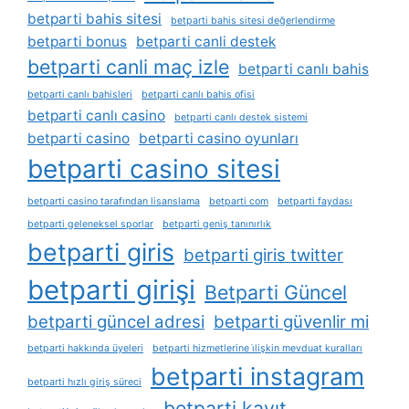
betparti bahis sitesi
betparti bahis sitesi değerlendirme
betparti bonus
betparti canli destek
betparti canli maç izle
betparti canlı bahis
betparti canlı bahisleri
betparti canlı bahis ofisi
betparti canlı casino
betparti canlı destek sistemi
betparti casino
betparti casino oyunları
betparti casino sitesi
betparti casino tarafından lisanslama
betparti com
betparti faydası
betparti geleneksel sporlar
betparti geniş tanınırlık
betparti giris
betparti giris twitter
betparti girişi
Betparti Güncel
betparti güncel adresi
betparti güvenlir mi
betparti hakkında üyeleri
betparti hizmetlerine i̇lişkin mevduat kuralları
betparti instagram
betparti hızlı giriş süreci
betparti kayıt