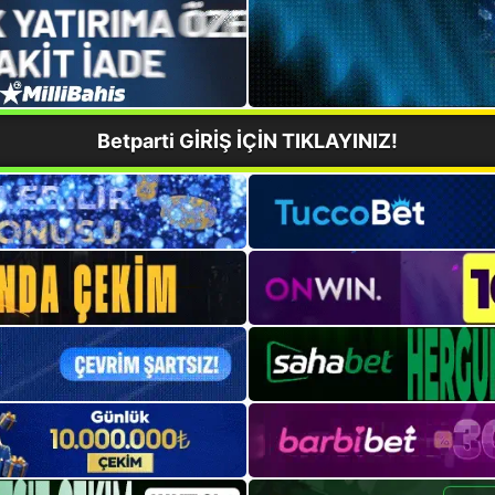
Betparti GİRİŞ İÇİN TIKLAYINIZ!