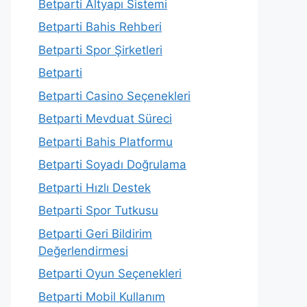
Betparti Altyapı Sistemi
Betparti Bahis Rehberi
Betparti Spor Şirketleri
Betparti
Betparti Casino Seçenekleri
Betparti Mevduat Süreci
Betparti Bahis Platformu
Betparti Soyadı Doğrulama
Betparti Hızlı Destek
Betparti Spor Tutkusu
Betparti Geri Bildirim
Değerlendirmesi
Betparti Oyun Seçenekleri
Betparti Mobil Kullanım