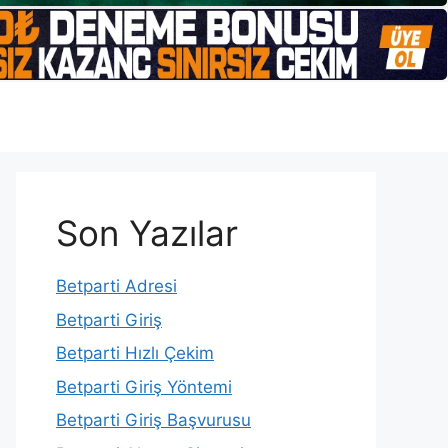
Son Yazılar
Betparti Adresi
Betparti Giriş
Betparti Hızlı Çekim
Betparti Giriş Yöntemi
Betparti Giriş Başvurusu