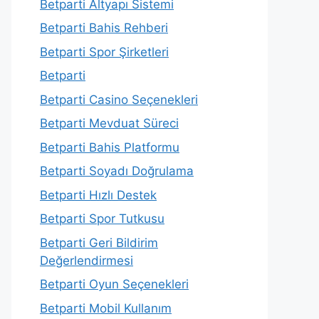
Betparti Altyapı Sistemi
Betparti Bahis Rehberi
Betparti Spor Şirketleri
Betparti
Betparti Casino Seçenekleri
Betparti Mevduat Süreci
Betparti Bahis Platformu
Betparti Soyadı Doğrulama
Betparti Hızlı Destek
Betparti Spor Tutkusu
Betparti Geri Bildirim
Değerlendirmesi
Betparti Oyun Seçenekleri
Betparti Mobil Kullanım