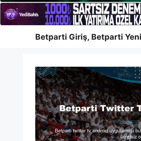
İçeriğe
Betparti Giriş, Betparti Yen
atla