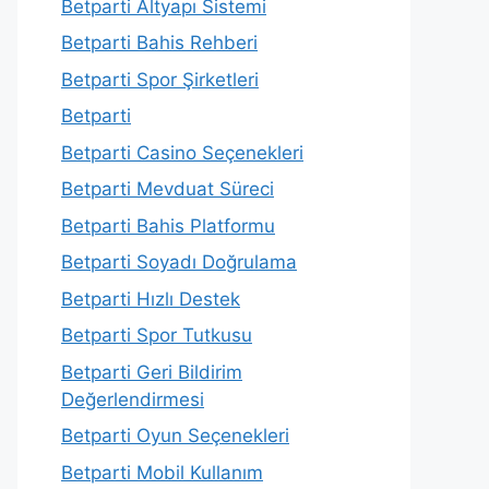
Betparti Altyapı Sistemi
Betparti Bahis Rehberi
Betparti Spor Şirketleri
Betparti
Betparti Casino Seçenekleri
Betparti Mevduat Süreci
Betparti Bahis Platformu
Betparti Soyadı Doğrulama
Betparti Hızlı Destek
Betparti Spor Tutkusu
Betparti Geri Bildirim
Değerlendirmesi
Betparti Oyun Seçenekleri
Betparti Mobil Kullanım