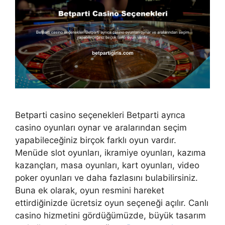
Betparti casino seçenekleri Betparti ayrıca
casino oyunları oynar ve aralarından seçim
yapabileceğiniz birçok farklı oyun vardır.
Menüde slot oyunları, ikramiye oyunları, kazıma
kazançları, masa oyunları, kart oyunları, video
poker oyunları ve daha fazlasını bulabilirsiniz.
Buna ek olarak, oyun resmini hareket
ettirdiğinizde ücretsiz oyun seçeneği açılır. Canlı
casino hizmetini gördüğümüzde, büyük tasarım