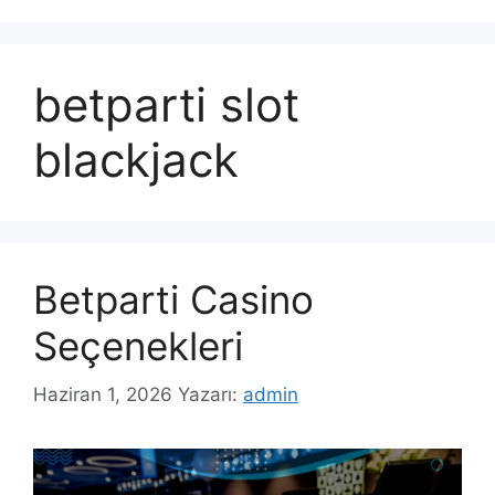
betparti slot
blackjack
Betparti Casino
Seçenekleri
Haziran 1, 2026
Yazarı:
admin