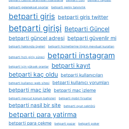
betparti casino tarafından lisanslama
betparti com
betparti faydası
betparti geleneksel sporlar
betparti geniş tanınırlık
betparti giris
betparti giris twitter
betparti girişi
Betparti Güncel
betparti güncel adresi
betparti güvenlir mi
betparti hakkında üyeleri
betparti hizmetlerine i̇lişkin mevduat kuralları
betparti instagram
betparti hızlı giriş süreci
betparti kayıt
betparti i̇çin yüksek oranlar
betparti kaç oldu
betparti kullanıcıları
betparti kullanıcı yorumları
betparti kullanıcı web sitesi
betparti maç izle
betparti maç i̇zleme
betparti mevcut konum bahisleri
betparti mobil fırsatlar
betparti nasil bir site
betparti oyun sektörü
betparti para yatirma
betparti para çekme
betparti pazar
betparti poker