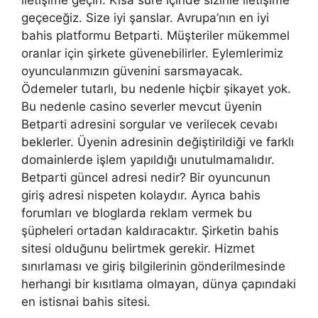
geçeceğiz. Size iyi şanslar. Avrupa’nın en iyi
bahis platformu Betparti. Müşteriler mükemmel
oranlar için şirkete güvenebilirler. Eylemlerimiz
oyuncularımızın güvenini sarsmayacak.
Ödemeler tutarlı, bu nedenle hiçbir şikayet yok.
Bu nedenle casino severler mevcut üyenin
Betparti adresini sorgular ve verilecek cevabı
beklerler. Üyenin adresinin değiştirildiği ve farklı
domainlerde işlem yapıldığı unutulmamalıdır.
Betparti güncel adresi nedir? Bir oyuncunun
giriş adresi nispeten kolaydır. Ayrıca bahis
forumları ve bloglarda reklam vermek bu
şüpheleri ortadan kaldıracaktır. Şirketin bahis
sitesi olduğunu belirtmek gerekir. Hizmet
sınırlaması ve giriş bilgilerinin gönderilmesinde
herhangi bir kısıtlama olmayan, dünya çapındaki
en istisnai bahis sitesi.