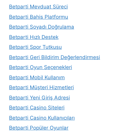
Betparti Mevduat Süreci
Betparti Bahis Platformu
Betparti Soyadı Doğrulama
Betparti Hızlı Destek
Betparti Spor Tutkusu
Betparti Geri Bildirim Değerlendirmesi
Betparti Oyun Seçenekleri
Betparti Mobil Kullanım
Betparti Müşteri Hizmetleri
Betparti Yeni Giriş Adresi
Betparti Casino Siteleri
Betparti Casino Kullanıcıları
Betparti Popüler Oyunlar