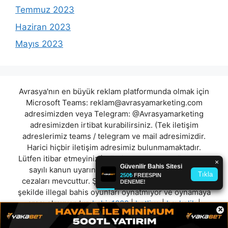
Temmuz 2023
Haziran 2023
Mayıs 2023
Avrasya'nın en büyük reklam platformunda olmak için
Microsoft Teams:
reklam@avrasyamarketing.com
adresimizden veya Telegram: @Avrasyamarketing
adresimizden irtibat kurabilirsiniz. (Tek iletişim
adreslerimiz teams / telegram ve mail adresimizdir.
Harici hiçbir iletişim adresimiz bulunmamaktadır.
Lütfen itibar etmeyiniz.) Türkiye yasalarına göre 7258
sayılı kanun uyarınca yasa dışı bahis oynamanın
cezaları mevcuttur. Şu an bulunduğunuz site hiç bir
şekilde illegal bahis oyunları oynatmıyor ve oynamaya
aracı olmuyordur.
bahis1000
|
betlivo
|
baykolik
|
×
aresbet
|
betmartin
|
yakabet
|
spinwon
|
astrobahis