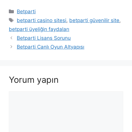
Kategoriler
Betparti
Etiketler
betparti casino sitesi
,
betparti güvenilir site
,
betparti üyeliğin faydaları
Betparti Lisans Sorunu
Betparti Canlı Oyun Altyapısı
Yorum yapın
Yorum