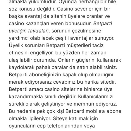
almakla yükümlüdür. Oyunda herhangi bir hile
söz konusu değildir. Casino severler için bir
başka avantaj da sitenin üyelere oranlar ve
casino kazançları veren bonusudur.
Betparti
üyeliğin faydaları
, sorunun çözülmesine
yardımcı olabilecek çeşitli avantajlar sunuyor.
Üyelik sorunları Betparti müşterileri taciz
etmesini engelliyor, bu yüzden her zaman
ulaşılabilir durumda. Onların güçlerini kullanarak
kaydolarak pahalı paralar da satın alabilirsiniz.
Betparti aboneliğinizin kapalı olup olmadığını
merak ediyorsanız cevabınız bu harika sitedir.
Betparti amacı casino sitelerine binlerce üye
kazandırmakla sınırlı değildir. Kullanıcılarımızı
sürekli olarak geliştiriyor ve memnun ediyoruz.
Bu nedenle pek çok kişi Betparti mobile’a abone
olmakla ilgileniyor. Siteye katılmak için
oyuncuların cep telefonlarından veya