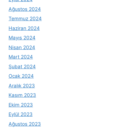
Ağustos 2024
Temmuz 2024
Haziran 2024
Mayıs 2024
Nisan 2024
Mart 2024
Şubat 2024
Ocak 2024
Aralık 2023
Kasım 2023
Ekim 2023
Eylül 2023
Ağustos 2023