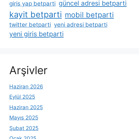
güncel adresi betparti
giris yap betparti
kayit betparti
mobil betparti
twitter betparti
yeni adresi betparti
yeni giris betparti
Arşivler
Haziran 2026
Eylül 2025
Haziran 2025
Mayıs 2025
Şubat 2025
Ocak 2025