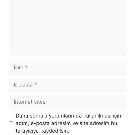
İsim
E-
posta
İnternet
sitesi
Daha sonraki yorumlarımda kullanılması için
adım, e-posta adresim ve site adresim bu
tarayıcıya kaydedilsin.