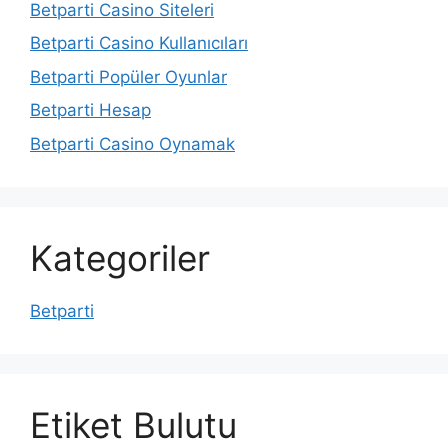
Betparti Casino Siteleri
Betparti Casino Kullanıcıları
Betparti Popüler Oyunlar
Betparti Hesap
Betparti Casino Oynamak
Kategoriler
Betparti
Etiket Bulutu