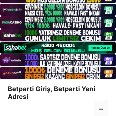
İçeriğe
Betparti Giriş, Betparti Yeni
atla
Adresi
Menü