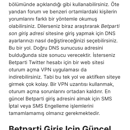
bölümünde açıklandığı gibi kullanabilirsiniz. Öte
yandan forum ve benzeri ortamlardaki kişilerin
yorumlarını farklı bir yöntemle okumuş
olabilirsiniz. Dilerseniz biraz araştırarak
Betparti
son giriş adresi
sitesine giriş yapmak için DNS
ayarlarınızı nasıl değiştireceğinizi seçebilirsiniz.
Bu bir yol. Doğru DNS sunucusu adresini
bulduğunda size sonucu verecektir. İsterseniz
Betparti Twitter hesabı için bir web sitesi
oturum açma VPN uygulaması da
indirebilirsiniz. Tabi bu tek yol ve aktifken siteye
girmek çok kolay. Bir VPN uzantısı kullanmak,
oturum açma sorunlarını ortadan kaldırır. En
güncel Betparti giriş adresini almak için SMS
İptal veya SMS Engelleme işlemlerini
tamamlamamış olmanız gerekmektedir.
Betparti Giriş Için Güncel