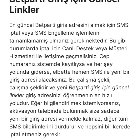
Linkler
En güncel Betparti giriş adresini almak için SMS
İptal veya SMS Engelleme işlemlerini
tamamlamamış olmanız gerekmektedir. Bu gibi
durumlarda iptal için Canlı Destek veya Müşteri
Hizmetleri ile iletişime geçmelisiniz. Cep
numaranız sistemde kayıtlıysa ve her şey
yolunda giderse, elbette hemen SMS ile yeni bir
giriş adresi alacaksınız. Bu çalışma şekli,
çalışma şeklidir ve yeni
Betparti giriş için güncel
linkler
giriş adresinizi öğrenmenin en hızlı
yoludur. Eğer bilgilendirilmek istemiyorsanız,
aktivasyon talebinde bulunmak size sadece
yeni bir giriş adresi vermekle kalmaz, diğer tüm
SMS bildirimlerini durdurur ve hepsini bir kerede
iptal etmeniz gerekir.