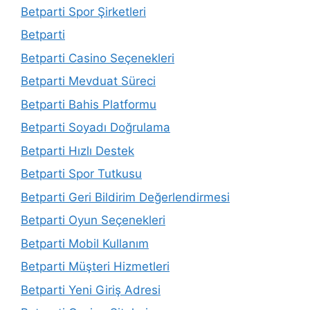
Betparti Spor Şirketleri
Betparti
Betparti Casino Seçenekleri
Betparti Mevduat Süreci
Betparti Bahis Platformu
Betparti Soyadı Doğrulama
Betparti Hızlı Destek
Betparti Spor Tutkusu
Betparti Geri Bildirim Değerlendirmesi
Betparti Oyun Seçenekleri
Betparti Mobil Kullanım
Betparti Müşteri Hizmetleri
Betparti Yeni Giriş Adresi