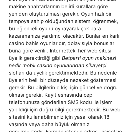
makine anahtarlarının belirli kurallara göre
yeniden oluşturulması gerekir. Oyun hızlı bir
tempoya sahip olduğundan sistemi öğrenmek,
bu eğlenceli oyunu oynayarak çok para
kazanmanıza yardımcı olacaktır. Bunlar en karlı
casino bahis oyunlarıdır, dolayısıyla bonuslar
buna göre verilir. İnternetteki her web sitesi
üyelik gerektirdiği gibi
Betparti oyun makinesi
nedir mobil casino oyunlarından şikayetçi
slotları da üyelik gerektirmektedir. Bu nedenle
üyelerin belli bir düzeyde nezaket göstermesi
gerekir. Bu bilgilerin o kişi için güncel ve doğru
olması gerekir. Kayıt esnasında cep
telefonunuza gönderilen SMS kodu ile işlem
yapıldığı için doğru bilgi gerekmektedir. Bu web
sitesini kullanabilmeniz için yasal olarak 18
yaşında veya daha büyük olmanız
gerekmektedir. Formda istenen adres, kişisel ve