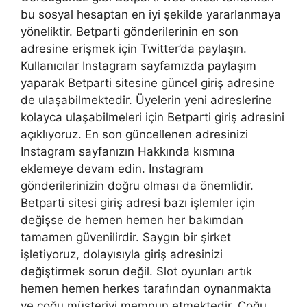
bu sosyal hesaptan en iyi şekilde yararlanmaya
yöneliktir. Betparti gönderilerinin en son
adresine erişmek için Twitter’da paylaşın.
Kullanıcılar Instagram sayfamızda paylaşım
yaparak Betparti sitesine güncel giriş adresine
de ulaşabilmektedir. Üyelerin yeni adreslerine
kolayca ulaşabilmeleri için Betparti giriş adresini
açıklıyoruz. En son güncellenen adresinizi
Instagram sayfanızın Hakkında kısmına
eklemeye devam edin. Instagram
gönderilerinizin doğru olması da önemlidir.
Betparti sitesi giriş adresi bazı işlemler için
değişse de hemen hemen her bakımdan
tamamen güvenilirdir. Saygın bir şirket
işletiyoruz, dolayısıyla giriş adresinizi
değiştirmek sorun değil. Slot oyunları artık
hemen hemen herkes tarafından oynanmakta
ve çoğu müşteriyi memnun etmektedir. Çoğu