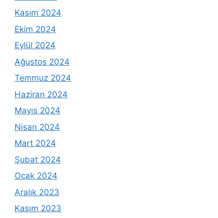
Kasım 2024
Ekim 2024
Eylül 2024
Ağustos 2024
Temmuz 2024
Haziran 2024
Mayıs 2024
Nisan 2024
Mart 2024
Şubat 2024
Ocak 2024
Aralık 2023
Kasım 2023