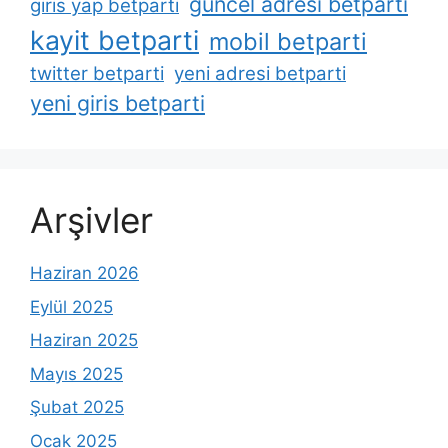
güncel adresi betparti
giris yap betparti
kayit betparti
mobil betparti
twitter betparti
yeni adresi betparti
yeni giris betparti
Arşivler
Haziran 2026
Eylül 2025
Haziran 2025
Mayıs 2025
Şubat 2025
Ocak 2025