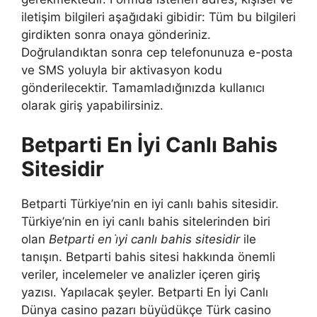
iletişim bilgileri aşağıdaki gibidir: Tüm bu bilgileri
girdikten sonra onaya gönderiniz.
Doğrulandıktan sonra cep telefonunuza e-posta
ve SMS yoluyla bir aktivasyon kodu
gönderilecektir. Tamamladığınızda kullanıcı
olarak giriş yapabilirsiniz.
Betparti En İyi Canlı Bahis
Sitesidir
Betparti Türkiye’nin en iyi canlı bahis sitesidir.
Türkiye’nin en iyi canlı bahis sitelerinden biri
olan
Betparti en i̇yi canlı bahis sitesidir
ile
tanışın. Betparti bahis sitesi hakkında önemli
veriler, incelemeler ve analizler içeren giriş
yazısı. Yapılacak şeyler. Betparti En İyi Canlı
Dünya casino pazarı büyüdükçe Türk casino