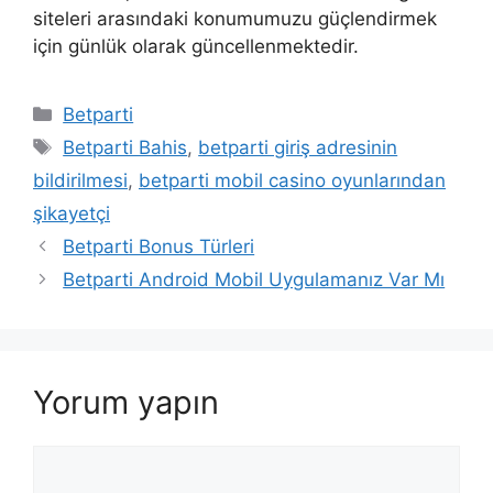
siteleri arasındaki konumumuzu güçlendirmek
için günlük olarak güncellenmektedir.
Kategoriler
Betparti
Etiketler
Betparti Bahis
,
betparti giriş adresinin
bildirilmesi
,
betparti mobil casino oyunlarından
şikayetçi
Betparti Bonus Türleri
Betparti Android Mobil Uygulamanız Var Mı
Yorum yapın
Yorum