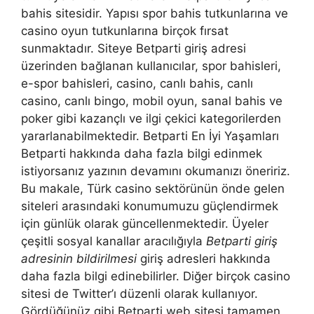
bahis sitesidir. Yapısı spor bahis tutkunlarına ve
casino oyun tutkunlarına birçok fırsat
sunmaktadır. Siteye Betparti giriş adresi
üzerinden bağlanan kullanıcılar, spor bahisleri,
e-spor bahisleri, casino, canlı bahis, canlı
casino, canlı bingo, mobil oyun, sanal bahis ve
poker gibi kazançlı ve ilgi çekici kategorilerden
yararlanabilmektedir. Betparti En İyi Yaşamları
Betparti hakkında daha fazla bilgi edinmek
istiyorsanız yazının devamını okumanızı öneririz.
Bu makale, Türk casino sektörünün önde gelen
siteleri arasındaki konumumuzu güçlendirmek
için günlük olarak güncellenmektedir. Üyeler
çeşitli sosyal kanallar aracılığıyla
Betparti giriş
adresinin bildirilmesi
giriş adresleri hakkında
daha fazla bilgi edinebilirler. Diğer birçok casino
sitesi de Twitter’ı düzenli olarak kullanıyor.
Gördüğünüz gibi Betparti web sitesi tamamen