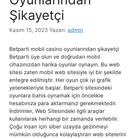
Şikayetçi
Kasım 15, 2023
Yazarı:
admin
Betparti mobil casino oyunlarından şikayetçi
Betparti üye olun ve doğrudan mobil
cihazınızdan harika oyunlar oynayın. Bu web
sitesi zaten mobil web sitesiyle iyi bir şekilde
entegre edilmiştir. Her oyun çok iyi grafik
yetenekleriyle başlar. Betparti sitesindeki
oyunlara bahis oynamak için öncelikle
hesabınıza para aktarmanız gerekmektedir.
İndirimler, Web Sitesindeki ilgili araçlar
kullanılarak herhangi bir zamanda verilebilir.
Çoğu insan için siber uzayda gezinmeyi
mümkün olduğunca kolaylaştıran web sitelerini