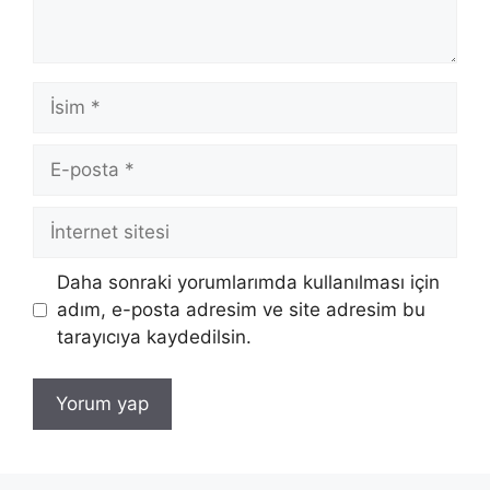
İsim
E-
posta
İnternet
sitesi
Daha sonraki yorumlarımda kullanılması için
adım, e-posta adresim ve site adresim bu
tarayıcıya kaydedilsin.