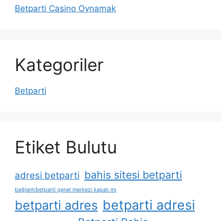
Betparti Casino Oynamak
Kategoriler
Betparti
Etiket Bulutu
bahis sitesi betparti
adresi betparti
bağlantıbetparti genel merkezi kapalı mı
betparti adresi
betparti adres