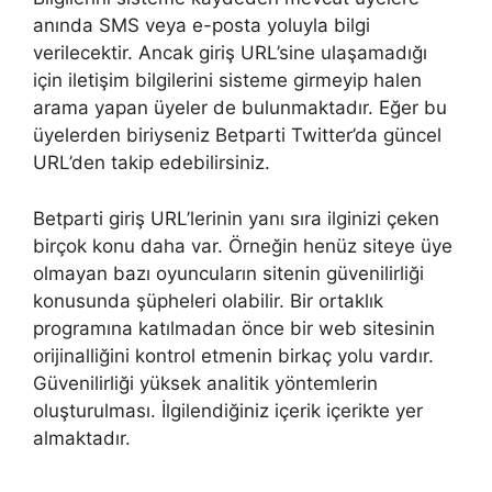
anında SMS veya e-posta yoluyla bilgi
verilecektir. Ancak giriş URL’sine ulaşamadığı
için iletişim bilgilerini sisteme girmeyip halen
arama yapan üyeler de bulunmaktadır. Eğer bu
üyelerden biriyseniz Betparti Twitter’da güncel
URL’den takip edebilirsiniz.
Betparti giriş URL’lerinin yanı sıra ilginizi çeken
birçok konu daha var. Örneğin henüz siteye üye
olmayan bazı oyuncuların sitenin güvenilirliği
konusunda şüpheleri olabilir. Bir ortaklık
programına katılmadan önce bir web sitesinin
orijinalliğini kontrol etmenin birkaç yolu vardır.
Güvenilirliği yüksek analitik yöntemlerin
oluşturulması. İlgilendiğiniz içerik içerikte yer
almaktadır.