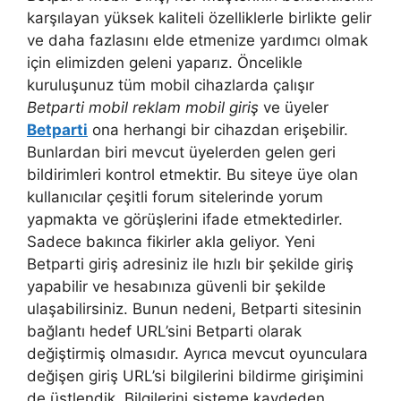
karşılayan yüksek kaliteli özelliklerle birlikte gelir
ve daha fazlasını elde etmenize yardımcı olmak
için elimizden geleni yaparız. Öncelikle
kuruluşunuz tüm mobil cihazlarda çalışır
Betparti mobil reklam mobil giriş
ve üyeler
Betparti
ona herhangi bir cihazdan erişebilir.
Bunlardan biri mevcut üyelerden gelen geri
bildirimleri kontrol etmektir. Bu siteye üye olan
kullanıcılar çeşitli forum sitelerinde yorum
yapmakta ve görüşlerini ifade etmektedirler.
Sadece bakınca fikirler akla geliyor. Yeni
Betparti giriş adresiniz ile hızlı bir şekilde giriş
yapabilir ve hesabınıza güvenli bir şekilde
ulaşabilirsiniz. Bunun nedeni, Betparti sitesinin
bağlantı hedef URL’sini Betparti olarak
değiştirmiş olmasıdır. Ayrıca mevcut oyunculara
değişen giriş URL’si bilgilerini bildirme girişimini
de üstlendik. Bilgilerini sisteme kaydeden