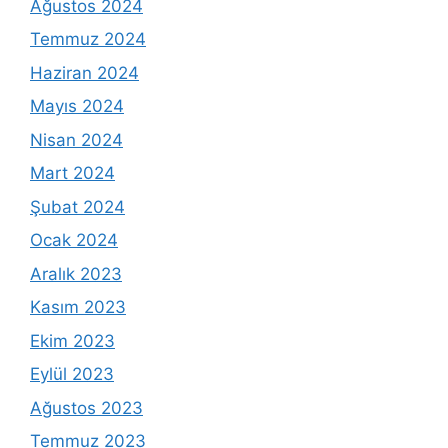
Ağustos 2024
Temmuz 2024
Haziran 2024
Mayıs 2024
Nisan 2024
Mart 2024
Şubat 2024
Ocak 2024
Aralık 2023
Kasım 2023
Ekim 2023
Eylül 2023
Ağustos 2023
Temmuz 2023