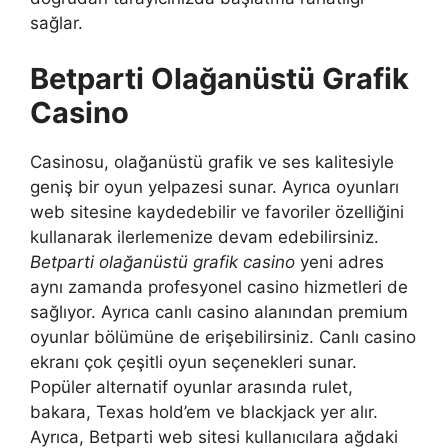
sağlar.
Betparti Olağanüstü Grafik
Casino
Casinosu, olağanüstü grafik ve ses kalitesiyle
geniş bir oyun yelpazesi sunar. Ayrıca oyunları
web sitesine kaydedebilir ve favoriler özelliğini
kullanarak ilerlemenize devam edebilirsiniz.
Betparti olağanüstü grafik casino
yeni adres
aynı zamanda profesyonel casino hizmetleri de
sağlıyor. Ayrıca canlı casino alanından premium
oyunlar bölümüne de erişebilirsiniz. Canlı casino
ekranı çok çeşitli oyun seçenekleri sunar.
Popüler alternatif oyunlar arasında rulet,
bakara, Texas hold’em ve blackjack yer alır.
Ayrıca, Betparti web sitesi kullanıcılara ağdaki