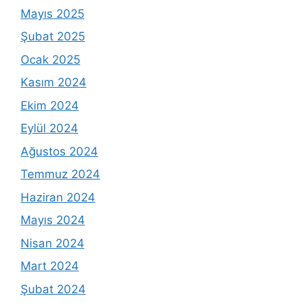
Mayıs 2025
Şubat 2025
Ocak 2025
Kasım 2024
Ekim 2024
Eylül 2024
Ağustos 2024
Temmuz 2024
Haziran 2024
Mayıs 2024
Nisan 2024
Mart 2024
Şubat 2024