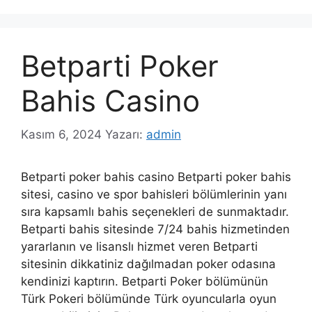
Betparti Poker
Bahis Casino
Kasım 6, 2024
Yazarı:
admin
Betparti poker bahis casino Betparti poker bahis
sitesi, casino ve spor bahisleri bölümlerinin yanı
sıra kapsamlı bahis seçenekleri de sunmaktadır.
Betparti bahis sitesinde 7/24 bahis hizmetinden
yararlanın ve lisanslı hizmet veren Betparti
sitesinin dikkatiniz dağılmadan poker odasına
kendinizi kaptırın. Betparti Poker bölümünün
Türk Pokeri bölümünde Türk oyuncularla oyun