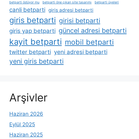
betparti ödüyor mu
betparti öne çıkan site tasarımı
betparti üyeleri
canli betparti
giris adresi betparti
giris betparti
girisi betparti
güncel adresi betparti
giris yap betparti
kayit betparti
mobil betparti
twitter betparti
yeni adresi betparti
yeni giris betparti
Arşivler
Haziran 2026
Eylül 2025
Haziran 2025