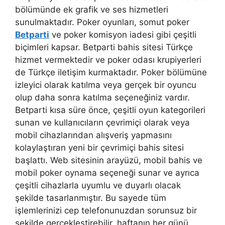
bölümünde ek grafik ve ses hizmetleri
sunulmaktadır. Poker oyunları, somut poker
Betparti
ve poker komisyon iadesi gibi çeşitli
biçimleri kapsar. Betparti bahis sitesi Türkçe
hizmet vermektedir ve poker odası krupiyerleri
de Türkçe iletişim kurmaktadır. Poker bölümüne
izleyici olarak katılma veya gerçek bir oyuncu
olup daha sonra katılma seçeneğiniz vardır.
Betparti kısa süre önce, çeşitli oyun kategorileri
sunan ve kullanıcıların çevrimiçi olarak veya
mobil cihazlarından alışveriş yapmasını
kolaylaştıran yeni bir çevrimiçi bahis sitesi
başlattı. Web sitesinin arayüzü, mobil bahis ve
mobil poker oynama seçeneği sunar ve ayrıca
çeşitli cihazlarla uyumlu ve duyarlı olacak
şekilde tasarlanmıştır. Bu sayede tüm
işlemlerinizi cep telefonunuzdan sorunsuz bir
şekilde gerçekleştirebilir, haftanın her günü,