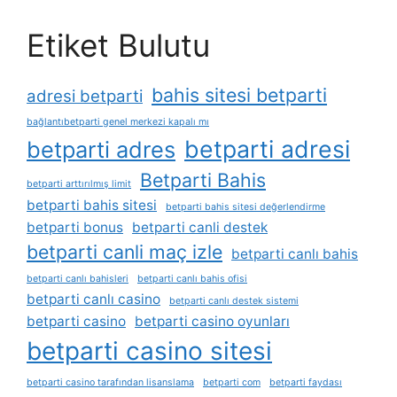
Etiket Bulutu
bahis sitesi betparti
adresi betparti
bağlantıbetparti genel merkezi kapalı mı
betparti adresi
betparti adres
Betparti Bahis
betparti arttırılmış limit
betparti bahis sitesi
betparti bahis sitesi değerlendirme
betparti bonus
betparti canli destek
betparti canli maç izle
betparti canlı bahis
betparti canlı bahisleri
betparti canlı bahis ofisi
betparti canlı casino
betparti canlı destek sistemi
betparti casino
betparti casino oyunları
betparti casino sitesi
betparti casino tarafından lisanslama
betparti com
betparti faydası