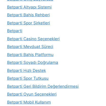
Betparti Altyapı Sistemi
Betparti Bahis Rehberi
Betparti Spor Şirketleri
Betparti
Betparti Casino Seçenekleri
Betparti Mevduat Süreci
Betparti Bahis Platformu
Betparti Soyadı Doğrulama
Betparti Hızlı Destek
Betparti Spor Tutkusu
Betparti Geri Bildirim Değerlendirmesi
Betparti Oyun Seçenekleri
Betparti Mobil Kullanım