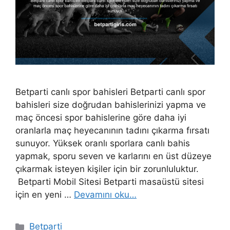
Betparti canlı spor bahisleri Betparti canlı spor
bahisleri size doğrudan bahislerinizi yapma ve
maç öncesi spor bahislerine göre daha iyi
oranlarla maç heyecanının tadını çıkarma fırsatı
sunuyor. Yüksek oranlı sporlara canlı bahis
yapmak, sporu seven ve karlarını en üst düzeye
çıkarmak isteyen kişiler için bir zorunluluktur.
Betparti Mobil Sitesi Betparti masaüstü sitesi
için en yeni …
Devamını oku…
Kategoriler
Betparti