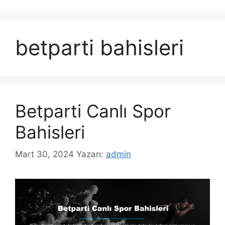
betparti bahisleri
Betparti Canlı Spor
Bahisleri
Mart 30, 2024
Yazarı:
admin