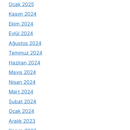
Ocak 2025
Kasım 2024
Ekim 2024
Eylül 2024
Ağustos 2024
Temmuz 2024
Haziran 2024
Mayıs 2024
Nisan 2024
Mart 2024
Şubat 2024
Ocak 2024
Aralık 2023