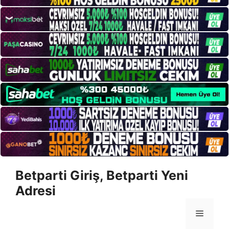
İçeriğe
Betparti Giriş, Betparti Yeni
atla
Adresi
Menü