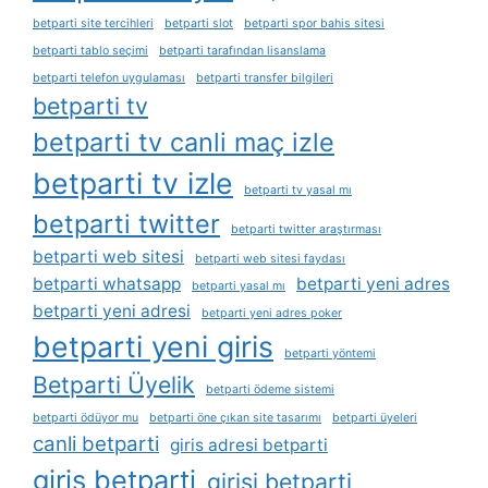
betparti site tercihleri
betparti slot
betparti spor bahis sitesi
betparti tablo seçimi
betparti tarafından lisanslama
betparti telefon uygulaması
betparti transfer bilgileri
betparti tv
betparti tv canli maç izle
betparti tv izle
betparti tv yasal mı
betparti twitter
betparti twitter araştırması
betparti web sitesi
betparti web sitesi faydası
betparti whatsapp
betparti yeni adres
betparti yasal mı
betparti yeni adresi
betparti yeni adres poker
betparti yeni giris
betparti yöntemi
Betparti Üyelik
betparti ödeme sistemi
betparti ödüyor mu
betparti öne çıkan site tasarımı
betparti üyeleri
canli betparti
giris adresi betparti
giris betparti
girisi betparti