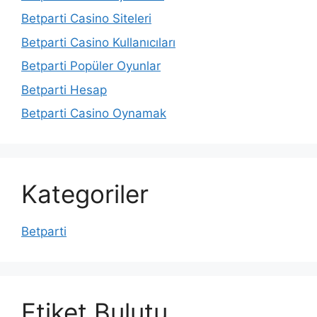
Betparti Casino Siteleri
Betparti Casino Kullanıcıları
Betparti Popüler Oyunlar
Betparti Hesap
Betparti Casino Oynamak
Kategoriler
Betparti
Etiket Bulutu