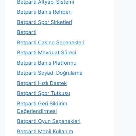
Betparti Altyapı Sistemi
Betparti Bahis Rehberi
Betparti Spor Şirketleri
Betparti
Betparti Casino Seçenekleri
Betparti Mevduat Süreci
Betparti Bahis Platformu
Betparti Soyadı Doğrulama
Betparti Hızlı Destek
Betparti Spor Tutkusu
Betparti Geri Bildirim
Değerlendirmesi
Betparti Oyun Seçenekleri
Betparti Mobil Kullanım