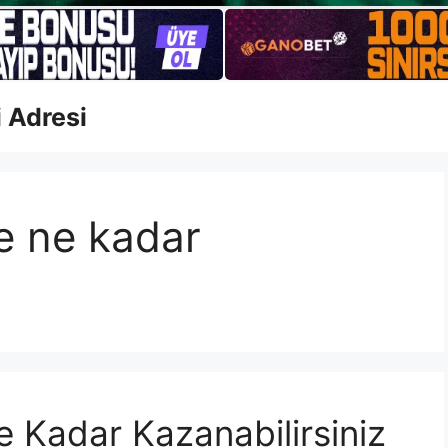
i Adresi
e ne kadar
 Kadar Kazanabilirsiniz