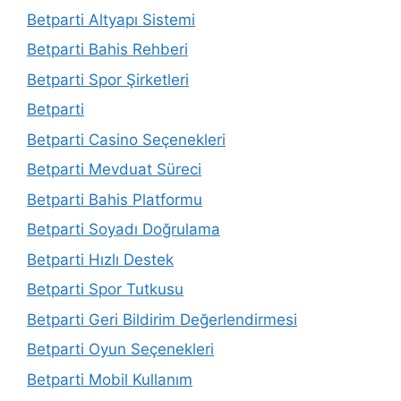
Betparti Altyapı Sistemi
Betparti Bahis Rehberi
Betparti Spor Şirketleri
Betparti
Betparti Casino Seçenekleri
Betparti Mevduat Süreci
Betparti Bahis Platformu
Betparti Soyadı Doğrulama
Betparti Hızlı Destek
Betparti Spor Tutkusu
Betparti Geri Bildirim Değerlendirmesi
Betparti Oyun Seçenekleri
Betparti Mobil Kullanım