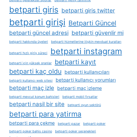
betparti geleneksel sporlar
betparti geniş tanınırlık
betparti giris
betparti giris twitter
betparti girişi
Betparti Güncel
betparti güncel adresi
betparti güvenlir mi
betparti hakkında üyeleri
betparti hizmetlerine i̇lişkin mevduat kuralları
betparti instagram
betparti hızlı giriş süreci
betparti kayıt
betparti i̇çin yüksek oranlar
betparti kaç oldu
betparti kullanıcıları
betparti kullanıcı yorumları
betparti kullanıcı web sitesi
betparti maç izle
betparti maç i̇zleme
betparti mevcut konum bahisleri
betparti mobil fırsatlar
betparti nasil bir site
betparti oyun sektörü
betparti para yatirma
betparti para çekme
betparti pazar
betparti poker
betparti poker bahis casino
betparti poker seçenekleri