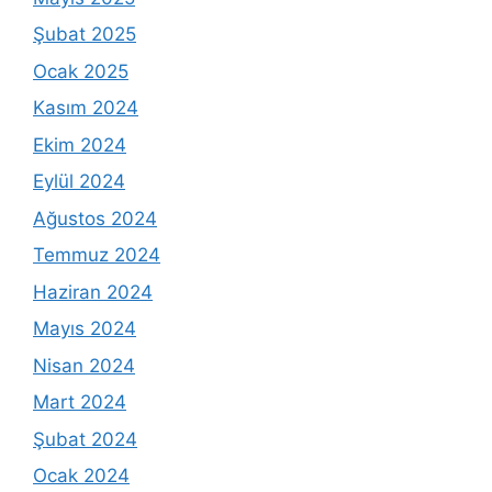
Şubat 2025
Ocak 2025
Kasım 2024
Ekim 2024
Eylül 2024
Ağustos 2024
Temmuz 2024
Haziran 2024
Mayıs 2024
Nisan 2024
Mart 2024
Şubat 2024
Ocak 2024