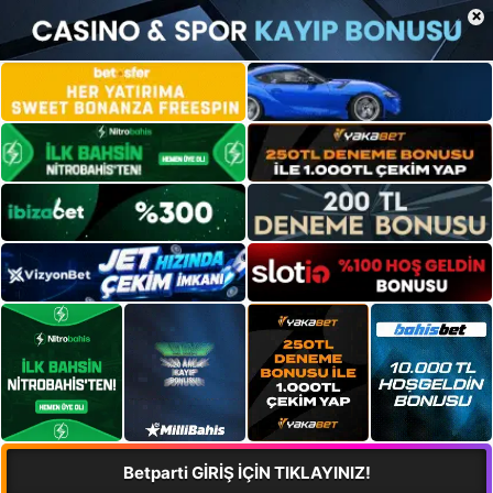
×
Betparti GİRİŞ İÇİN TIKLAYINIZ!