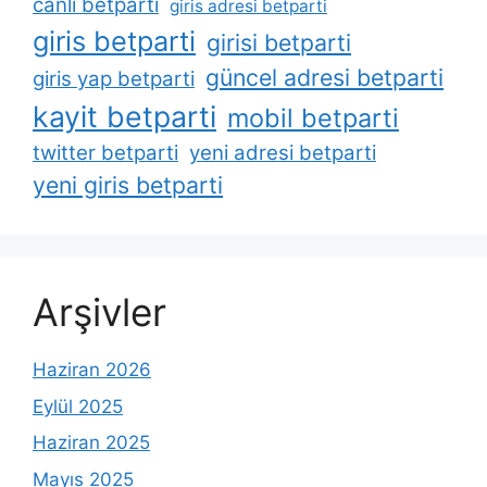
canli betparti
giris adresi betparti
giris betparti
girisi betparti
güncel adresi betparti
giris yap betparti
kayit betparti
mobil betparti
twitter betparti
yeni adresi betparti
yeni giris betparti
Arşivler
Haziran 2026
Eylül 2025
Haziran 2025
Mayıs 2025