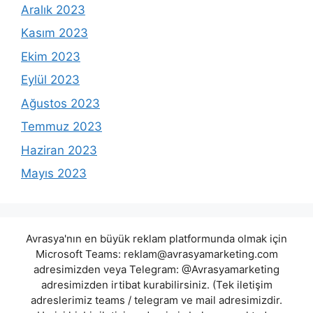
Aralık 2023
Kasım 2023
Ekim 2023
Eylül 2023
Ağustos 2023
Temmuz 2023
Haziran 2023
Mayıs 2023
Avrasya'nın en büyük reklam platformunda olmak için
Microsoft Teams:
reklam@avrasyamarketing.com
adresimizden veya Telegram: @Avrasyamarketing
adresimizden irtibat kurabilirsiniz. (Tek iletişim
adreslerimiz teams / telegram ve mail adresimizdir.