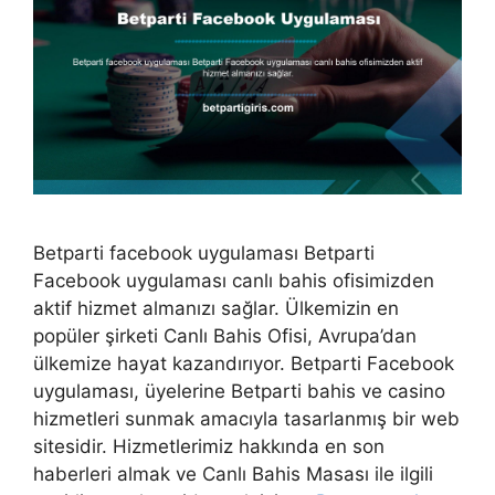
Betparti facebook uygulaması Betparti
Facebook uygulaması canlı bahis ofisimizden
aktif hizmet almanızı sağlar. Ülkemizin en
popüler şirketi Canlı Bahis Ofisi, Avrupa’dan
ülkemize hayat kazandırıyor. Betparti Facebook
uygulaması, üyelerine Betparti bahis ve casino
hizmetleri sunmak amacıyla tasarlanmış bir web
sitesidir. Hizmetlerimiz hakkında en son
haberleri almak ve Canlı Bahis Masası ile ilgili