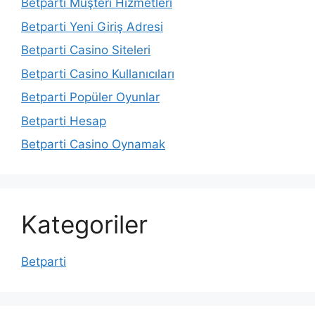
Betparti Müşteri Hizmetleri
Betparti Yeni Giriş Adresi
Betparti Casino Siteleri
Betparti Casino Kullanıcıları
Betparti Popüler Oyunlar
Betparti Hesap
Betparti Casino Oynamak
Kategoriler
Betparti