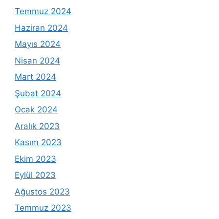
Temmuz 2024
Haziran 2024
Mayıs 2024
Nisan 2024
Mart 2024
Şubat 2024
Ocak 2024
Aralık 2023
Kasım 2023
Ekim 2023
Eylül 2023
Ağustos 2023
Temmuz 2023