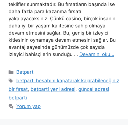
teklifler sunmaktadır. Bu fırsatların başında ise
daha fazla para kazanma fırsatı
yakalayacaksınız. Çünkü casino, birçok insanın
daha iyi bir yaşam kalitesine sahip olmaya
devam etmesini sağlar. Bu, geniş bir izleyici
kitlesinin oynamaya devam etmesini sağlar. Bu
avantaj sayesinde günümüzde çok sayıda
izleyici bahisçilerin sunduğu …
Devamını oku…
Kategoriler
Betparti
Etiketler
betparti hesabını kapatarak kaçırabileceğiniz
bir fırsat
,
betparti yeni adresi
,
güncel adresi
betparti
Yorum yap