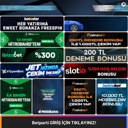
×
Betparti GİRİŞ İÇİN TIKLAYINIZ!