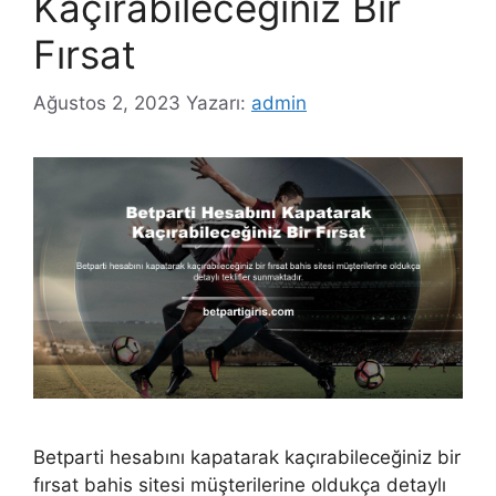
Kaçırabileceğiniz Bir
Fırsat
Ağustos 2, 2023
Yazarı:
admin
Betparti hesabını kapatarak kaçırabileceğiniz bir
fırsat bahis sitesi müşterilerine oldukça detaylı