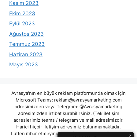
Kasım 2023
Ekim 2023
Eylül 2023
Ağustos 2023
Temmuz 2023
Haziran 2023
Mayıs 2023
Avrasya'nın en büyük reklam platformunda olmak için
Microsoft Teams:
reklam@avrasyamarketing.com
adresimizden veya Telegram: @Avrasyamarketing
adresimizden irtibat kurabilirsiniz. (Tek iletişim
adreslerimiz teams / telegram ve mail adresimizdir.
Harici hiçbir iletişim adresimiz bulunmamaktadır.
Lütfen itibar etmeyiniz.) Türkiye yasalarına göre 7258