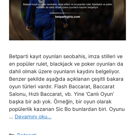
Betparti kayıt oyunları seobahis, imza stilleri ve
en popüler rulet, blackjack ve poker oyunları da
dahil olmak üzere oyunların kaydını belgeliyor.
Benzer şekilde aşağıda açıklanan çeşitli bakara
oyun türleri vardır. Flash Baccarat, Baccarat
Salonu, Hızlı Baccarat, vb. Yine ‘Canlı Oyun’
başka bir adı yok. Örneğin, bir oyun olarak
popülerlik kazanan Sic Bo bunlardan biri. Oyunu
…
Devamını oku…
Kategoriler