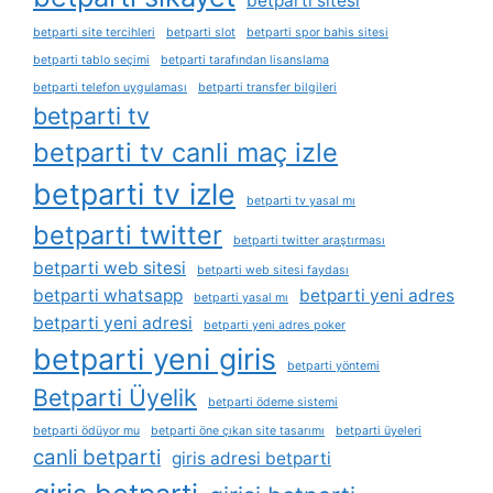
betparti sitesi
betparti site tercihleri
betparti slot
betparti spor bahis sitesi
betparti tablo seçimi
betparti tarafından lisanslama
betparti telefon uygulaması
betparti transfer bilgileri
betparti tv
betparti tv canli maç izle
betparti tv izle
betparti tv yasal mı
betparti twitter
betparti twitter araştırması
betparti web sitesi
betparti web sitesi faydası
betparti whatsapp
betparti yeni adres
betparti yasal mı
betparti yeni adresi
betparti yeni adres poker
betparti yeni giris
betparti yöntemi
Betparti Üyelik
betparti ödeme sistemi
betparti ödüyor mu
betparti öne çıkan site tasarımı
betparti üyeleri
canli betparti
giris adresi betparti