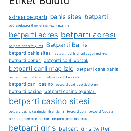
Etiket Bulutu
bahis sitesi betparti
adresi betparti
bağlantıbetparti genel merkezi kapalı mı
betparti adresi
betparti adres
Betparti Bahis
betparti arttırılmış limit
betparti bahis sitesi
betparti bahis sitesi değerlendirme
betparti bonus
betparti canli destek
betparti canli maç izle
betparti canlı bahis
betparti canlı bahisleri
betparti canlı bahis ofisi
betparti canlı casino
betparti canlı destek sistemi
betparti casino
betparti casino oyunları
betparti casino sitesi
betparti casino tarafından lisanslama
betparti com
betparti faydası
betparti geleneksel sporlar
betparti geniş tanınırlık
betparti giris
betparti giris twitter