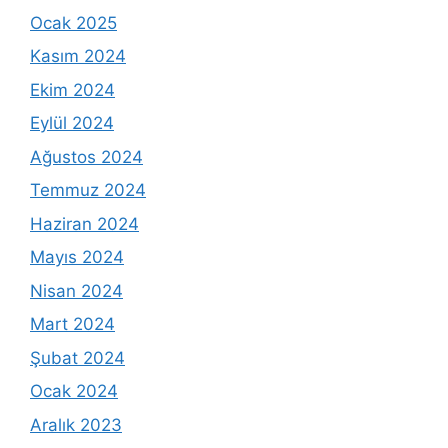
Ocak 2025
Kasım 2024
Ekim 2024
Eylül 2024
Ağustos 2024
Temmuz 2024
Haziran 2024
Mayıs 2024
Nisan 2024
Mart 2024
Şubat 2024
Ocak 2024
Aralık 2023