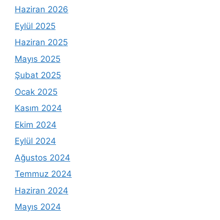
Haziran 2026
Eylül 2025
Haziran 2025
Mayıs 2025
Şubat 2025
Ocak 2025
Kasım 2024
Ekim 2024
Eylül 2024
Ağustos 2024
Temmuz 2024
Haziran 2024
Mayıs 2024