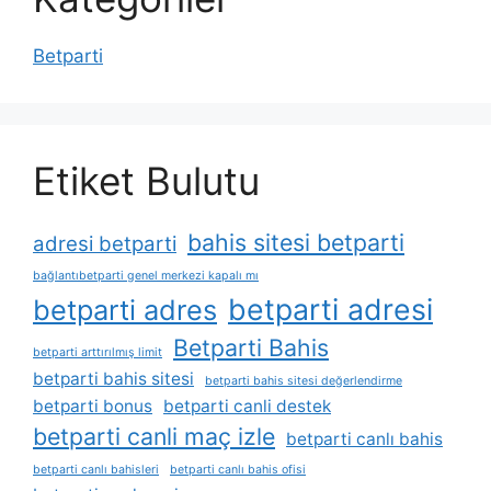
Betparti
Etiket Bulutu
bahis sitesi betparti
adresi betparti
bağlantıbetparti genel merkezi kapalı mı
betparti adresi
betparti adres
Betparti Bahis
betparti arttırılmış limit
betparti bahis sitesi
betparti bahis sitesi değerlendirme
betparti bonus
betparti canli destek
betparti canli maç izle
betparti canlı bahis
betparti canlı bahisleri
betparti canlı bahis ofisi