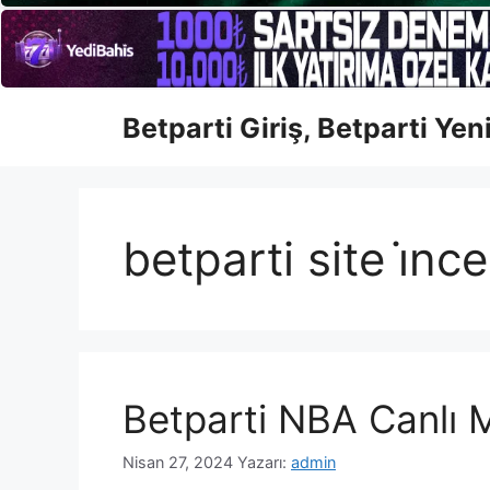
İçeriğe
Betparti Giriş, Betparti Yen
atla
betparti site i̇nc
Betparti NBA Canlı 
Nisan 27, 2024
Yazarı:
admin